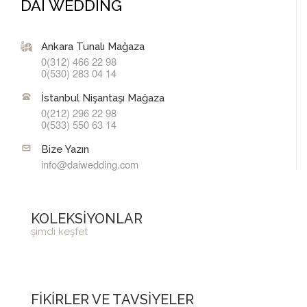
DAI WEDDING
Ankara Tunalı Mağaza
0(312) 466 22 98
0(530) 283 04 14
İstanbul Nişantaşı Mağaza
0(212) 296 22 98
0(533) 550 63 14
Bize Yazın
info@daiwedding.com
KOLEKSİYONLAR
şimdi keşfet
FİKİRLER VE TAVSİYELER