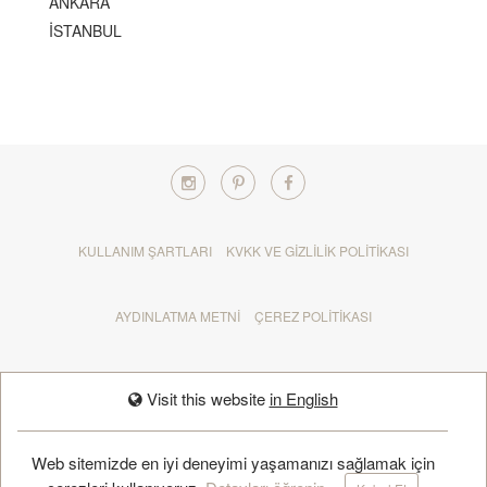
ANKARA
İSTANBUL
KULLANIM ŞARTLARI
KVKK VE GIZLILIK POLITIKASI
AYDINLATMA METNI
ÇEREZ POLITIKASI
İPTAL VE İADE POLITIKASI
IN ENGLISH
Visit this website
in English
RANDEVU AL
Web sitemizde en iyi deneyimi yaşamanızı sağlamak için