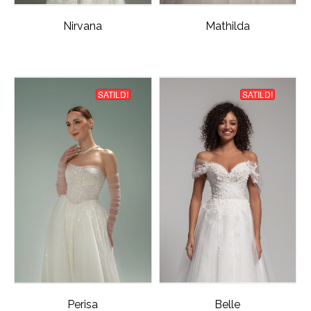
Nirvana
Mathilda
SATILDI
SATILDI
Perisa
Belle