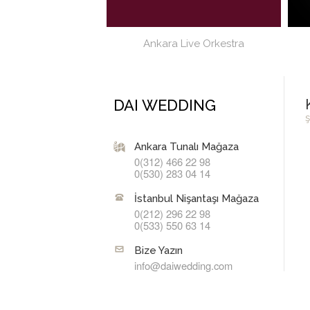
Ankara Live Orkestra
DAI WEDDING
ş
Ankara Tunalı Mağaza
0(312) 466 22 98
0(530) 283 04 14
İstanbul Nişantaşı Mağaza
0(212) 296 22 98
0(533) 550 63 14
Bize Yazın
info@daiwedding.com