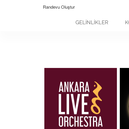
Randevu Oluştur
GELİNLİKLER
K