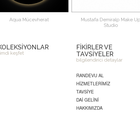
Aqua Mücevherat
Mustafa Demiralp Make U
Studio
KOLEKSİYONLAR
FİKİRLER VE
imdi keşfet
TAVSİYELER
bilgilendirici detaylar
RANDEVU AL
HİZMETLERİMİZ
TAVSİYE
DAİ GELİNİ
HAKKIMIZDA