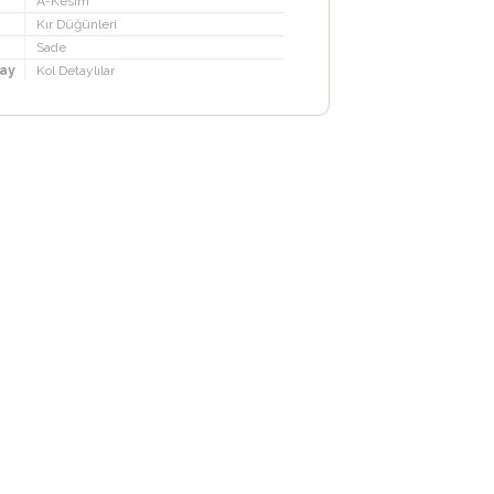
A-Kesim
Kır Düğünleri
Sade
ay
Kol Detaylılar