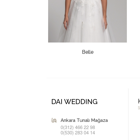
Belle
DAI WEDDING
ş
Ankara Tunalı Mağaza
0(312) 466 22 98
0(530) 283 04 14