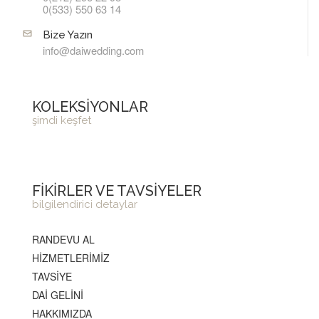
0(533) 550 63 14
Bize Yazın
info@daiwedding.com
KOLEKSİYONLAR
şimdi keşfet
FİKİRLER VE TAVSİYELER
bilgilendirici detaylar
RANDEVU AL
HİZMETLERİMİZ
TAVSİYE
DAİ GELİNİ
HAKKIMIZDA