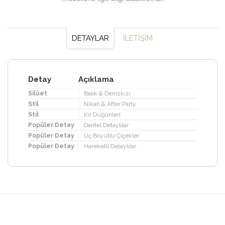
DETAYLAR
İLETİŞİM
Detay
Açıklama
Silüet
Balık & Denizkızı
Stil
Nikah & After Party
Stil
Kır Düğünleri
Popüler Detay
Dantel Detaylılar
Popüler Detay
Üç Boyutlu Çiçekler
Popüler Detay
Hareketli Detaylılar