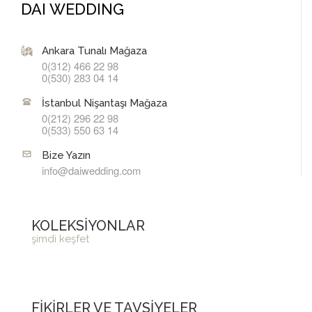
DAI WEDDING
Ankara Tunalı Mağaza
0(312) 466 22 98
0(530) 283 04 14
İstanbul Nişantaşı Mağaza
0(212) 296 22 98
0(533) 550 63 14
Bize Yazın
info@daiwedding.com
KOLEKSİYONLAR
şimdi keşfet
FİKİRLER VE TAVSİYELER