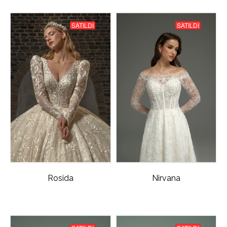
SATILDI
SATILDI
Rosida
Nirvana