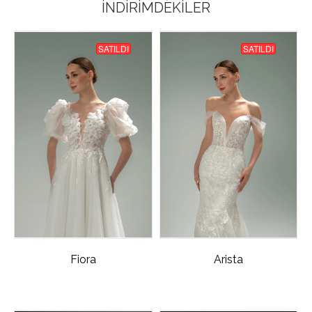
İNDIRIMDEKILER
SATILDI
SATILDI
Fiora
Arista