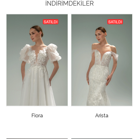
İNDIRIMDEKILER
SATILDI
SATILDI
Fiora
Arista