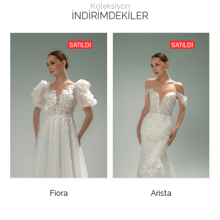
Koleksiyon
İNDIRIMDEKILER
SATILDI
SATILDI
Fiora
Arista