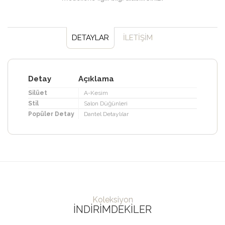
DETAYLAR
İLETİŞİM
Detay
Açıklama
Silüet
A-Kesim
Stil
Salon Düğünleri
Popüler Detay
Dantel Detaylılar
Koleksiyon
İNDIRIMDEKILER