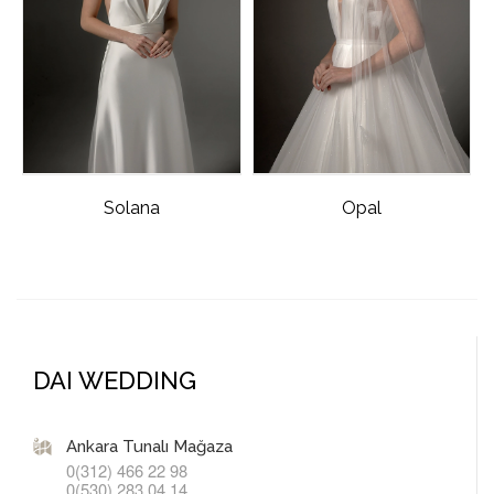
Solana
Opal
DAI WEDDING
Ankara Tunalı Mağaza
0(312) 466 22 98
0(530) 283 04 14