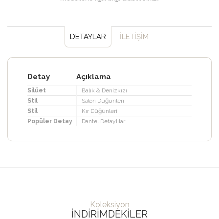
DETAYLAR
İLETİŞİM
Detay
Açıklama
Silüet
Balık & Denizkızı
Stil
Salon Düğünleri
Stil
Kır Düğünleri
Popüler Detay
Dantel Detaylılar
Koleksiyon
İNDIRIMDEKILER