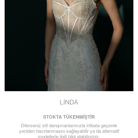
LINDA
STOKTA TÜKENMİŞTİR
Dilerseniz stil danışmanlarımızla irtibata geçerek
yeniden hazırlanmasını sağlayabilir ya da alternatif
modellerle ilgili bilgi alabilirsiniz.