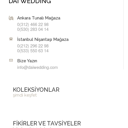
DAI WEDDING
Ankara Tunalı Mağaza
0(312) 466 22 98
0(530) 283 04 14
İstanbul Nişantaşı Mağaza
0(212) 296 22 98
0(533) 550 63 14
Bize Yazın
info@daiwedding.com
KOLEKSİYONLAR
şimdi keşfet
FİKİRLER VE TAVSİYELER