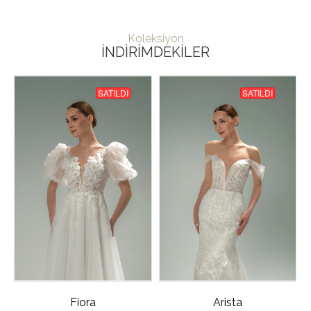
Koleksiyon
İNDIRIMDEKILER
SATILDI
SATILDI
Fiora
Arista