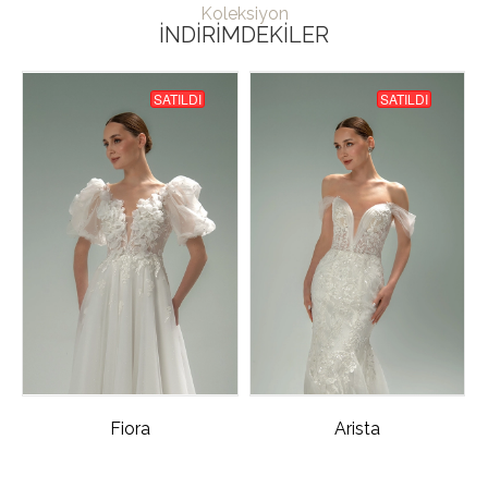
Koleksiyon
İNDIRIMDEKILER
SATILDI
SATILDI
Fiora
Arista