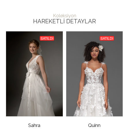
Koleksiyon
HAREKETLI DETAYLAR
SATILDI
SATILDI
Sahra
Quinn