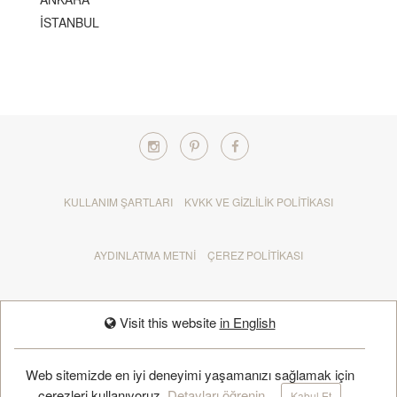
İSTANBUL
KULLANIM ŞARTLARI
KVKK VE GIZLILIK POLITIKASI
AYDINLATMA METNI
ÇEREZ POLITIKASI
İPTAL VE İADE POLITIKASI
IN ENGLISH
Visit this website
in English
RANDEVU AL
Web sitemizde en iyi deneyimi yaşamanızı sağlamak için
çerezleri kullanıyoruz.
Detayları öğrenin
.
Kabul Et