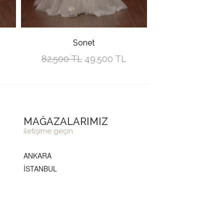
Sonet
82.500 TL
49.500 TL
MAĞAZALARIMIZ
iletişime geçin
ANKARA
İSTANBUL