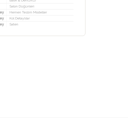
Balık & Denizkızı
Salon Düğünleri
ay
Hemen Teslim Modeller
ay
Kol Detaylılar
ay
Saten