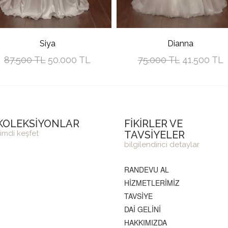
Siya
Dianna
87.500 TL
50.000 TL
75.000 TL
41.500 TL
KOLEKSİYONLAR
FİKİRLER VE
imdi keşfet
TAVSİYELER
bilgilendirici detaylar
RANDEVU AL
HİZMETLERİMİZ
TAVSİYE
DAİ GELİNİ
HAKKIMIZDA