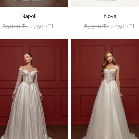
Napoli
Nova
85.000 TL
47.500 TL
67.500 TL
42.500 TL