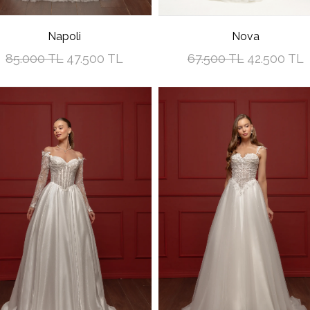
Napoli
Nova
85.000 TL
47.500 TL
67.500 TL
42.500 TL