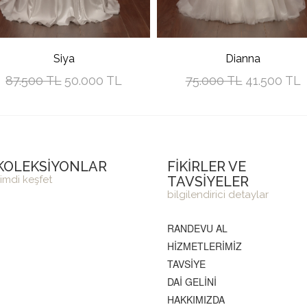
Siya
Dianna
87.500 TL
50.000 TL
75.000 TL
41.500 TL
KOLEKSİYONLAR
FİKİRLER VE
imdi keşfet
TAVSİYELER
bilgilendirici detaylar
RANDEVU AL
HİZMETLERİMİZ
TAVSİYE
DAİ GELİNİ
HAKKIMIZDA