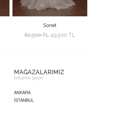
Sonet
82.500 TL
49.500 TL
MAĞAZALARIMIZ
iletişime geçin
ANKARA
İSTANBUL