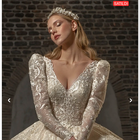
SATILDI
‹
›