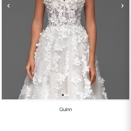
‹
›
Quinn