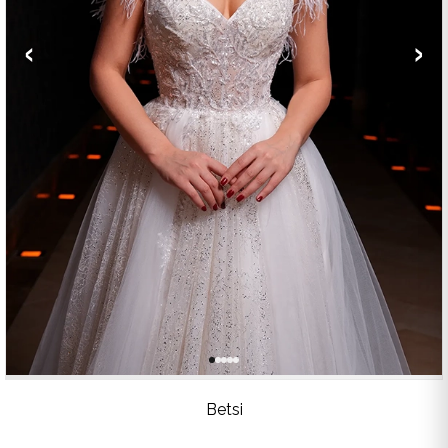
‹
›
Betsi