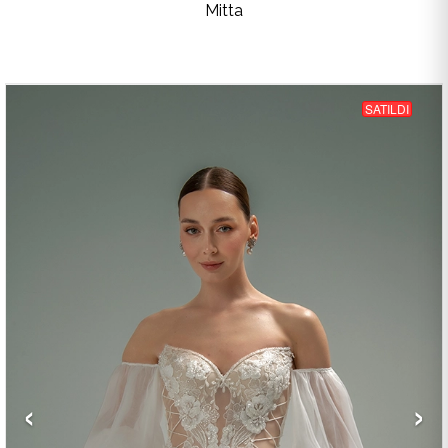
Mitta
SATILDI
‹
›