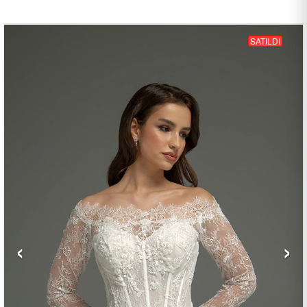
SATILDI
‹
›