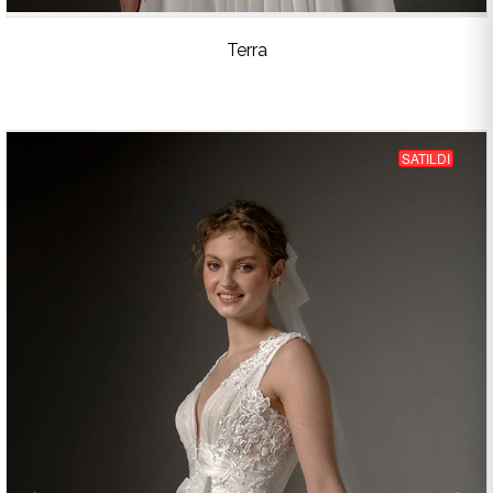
Terra
SATILDI
‹
›