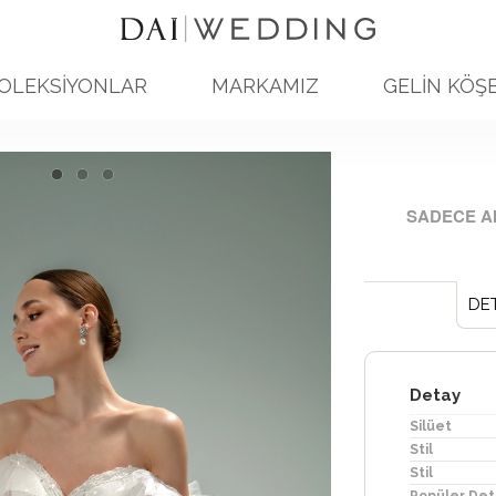
OLEKSİYONLAR
MARKAMIZ
GELİN KÖŞE
SADECE A
DE
Detay
Silüet
Stil
Stil