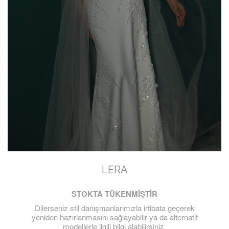
LERA
STOKTA TÜKENMİŞTİR
Dilerseniz stil danışmanlarımızla irtibata geçerek
yeniden hazırlanmasını sağlayabilir ya da alternatif
modellerle ilgili bilgi alabilirsiniz.