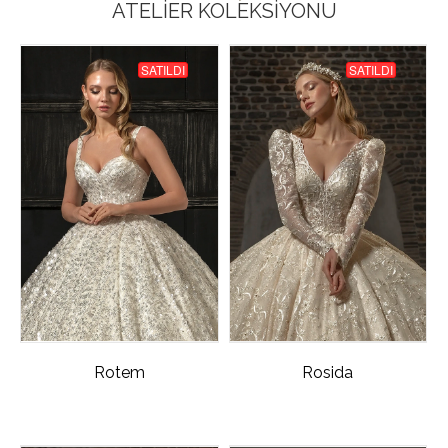
ATELIER KOLEKSIYONU
SATILDI
SATILDI
Rotem
Rosida