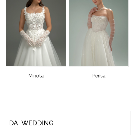
Minota
Perisa
DAI WEDDING