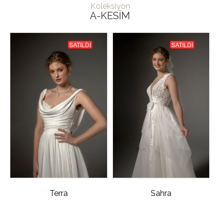
Koleksiyon
A-KESIM
SATILDI
SATILDI
Terra
Sahra