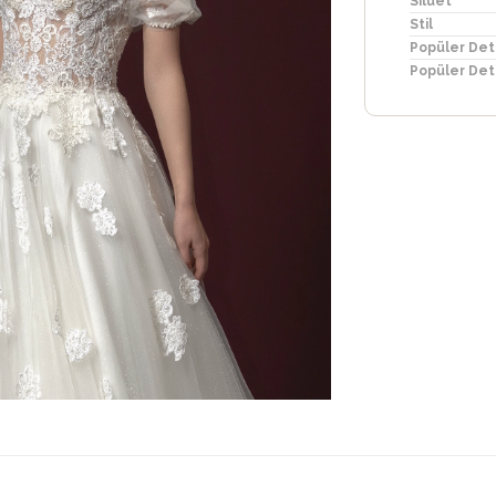
Silüet
Stil
Popüler Det
Popüler Det